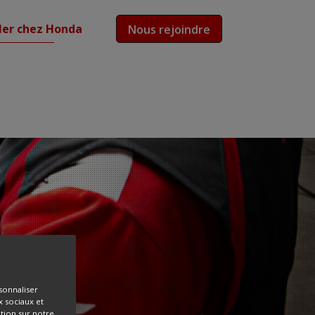
ler chez Honda
Nous rejoindre
sonnaliser
x sociaux et
ation sur notre