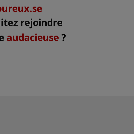
agé.e
itez rejoindre
se
innovante
?