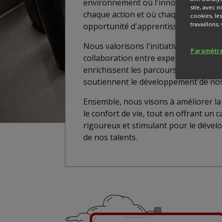
environnement où l'innovation est a
site, avec n
chaque action et où chaque défi est 
cookies, le
travaillons
opportunité d'apprentissage.
Nous valorisons l'initiative personnell
Paramètre
collaboration entre experts passionn
enrichissent les parcours professionn
soutiennent le développement de nos
Ensemble, nous visons à améliorer la 
le confort de vie, tout en offrant un 
rigoureux et stimulant pour le déve
de nos talents.