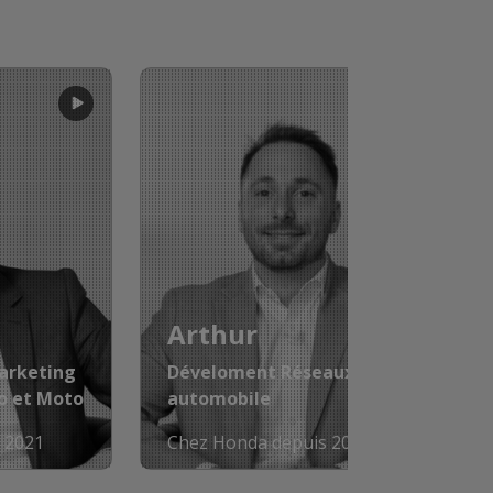
Arthur
Marketing
Déveloment Réseaux -
o et Moto
automobile
 2021
Chez Honda depuis 2022