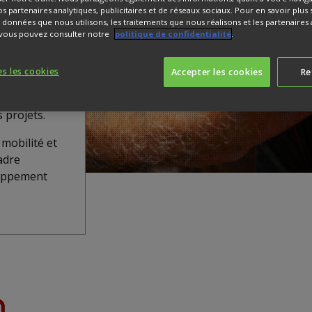
u cœur de
os partenaires analytiques, publicitaires et de réseaux sociaux. Pour en savoir plus 
une
s données que nous utilisons, les traitements que nous réalisons et les partenaires
, vous pouvez consulter notre
politique de confidentialité
.
e et la
s les cookies
Accepter les cookies
Re
és qui
els et
 projets.
mobilité et
cadre
loppement